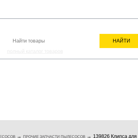
+7
СТИ
КАК ЗАКАЗАТЬ
ПОДБОР ЗАПЧАСТИ
СЕРВИСНЫМ ЦЕНТРАМ
НАЙТИ
полный каталог товаров
ка
комплектующие
мелкая бытовая те
139826 Клипса для
ЕСОСОВ
ПРОЧИЕ ЗАПЧАСТИ ПЫЛЕСОСОВ