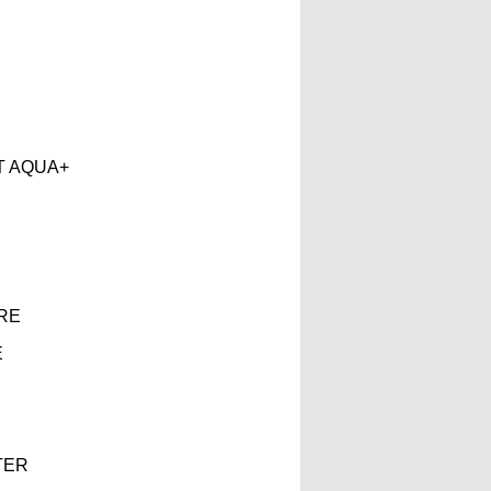
T AQUA+
RE
E
TER