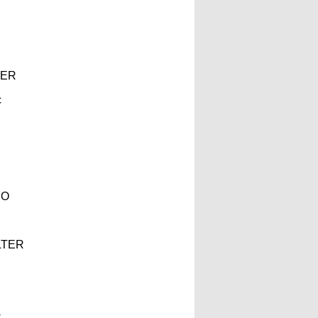
TER
c
BO
LTER
R