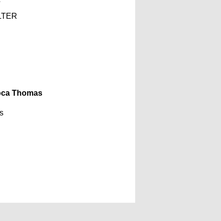
LTER
оса Thomas
s