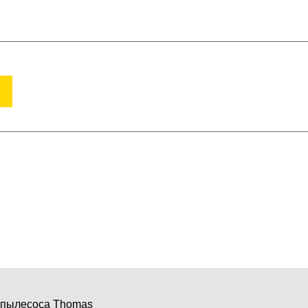
(950)618-24-99
ВХОД
РЕГИСТРАЦИЯ
Корзина пуста
хника
подбор по модели
 пылесоса Thomas