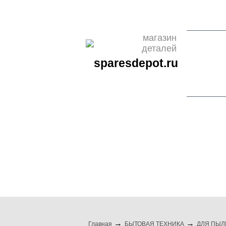
О НАС
ОПЛАТА
ДОСТАВКА
КОНТАКТЫ
НОВО
магазин
деталей
sparesdepot.ru
бренды
бытовая техни
Главная
БЫТОВАЯ ТЕХНИКА
ДЛЯ ПЫЛ