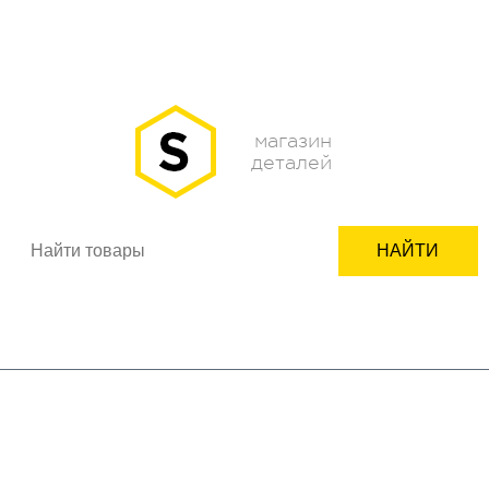
О НАС
ОПЛАТА
ДОСТАВКА
КОНТАКТЫ
НОВОСТИ
КАК ЗАКАЗАТЬ
ПОДБОР ЗАПЧАСТИ
СЕРВИСНЫМ ЦЕНТРАМ
+7(950)618-24-99
ВХОД
РЕГИСТРАЦИЯ
магазин
деталей
НАЙТИ
Корзина пуста
бренды
бытовая техника
комплектующие