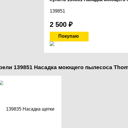
139851
2 500
₽
рели 139851 Насадка моющего пылесоса Thoma