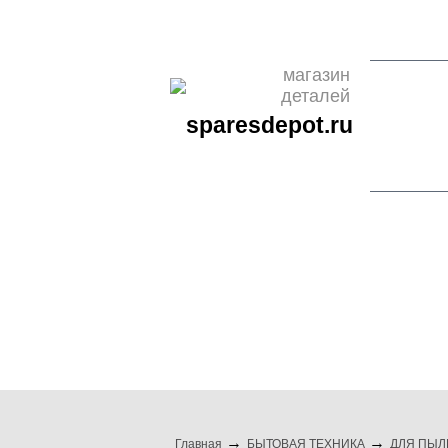
О НАС
ОПЛАТА
ДОСТАВКА
КОНТАКТЫ
НОВО
магазин
деталей
sparesdepot.ru
бренды
бытовая техни
Главная
БЫТОВАЯ ТЕХНИКА
ДЛЯ ПЫЛ