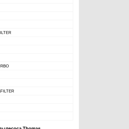
ILTER
URBO
FILTER
 пылесоса Thomas