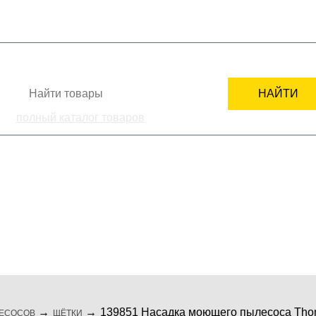
+7
СТИ
КАК ЗАКАЗАТЬ
ПОДБОР ЗАПЧАСТИ
СЕРВИСНЫМ ЦЕНТРАМ
НАЙТИ
полный каталог товаров
ка
комплектующие
мелкая бытовая те
139851 Насадка моющего пылесоса Th
ЕСОСОВ
ЩЁТКИ