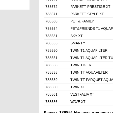
788572
PARKETT PRESTIGE XT
788571
PARKETT STYLE XT
788568
PET & FAMILY
788554
PET&FRIENDS T1 AQUAF
788581
SKY XT
788555
SMARTY
788550
TWIN T1 AQUAFILTER
788551
TWIN T1 AQUAFILTER T
788556
TWIN TIGER
788535
TWIN TT AQUAFILTER
788539
TWIN TT PARQUET AQUA
788560
TWIN XT
788561
VESTFALIA XT
788586
WAVE XT
Купить 139851 Насадка моющего