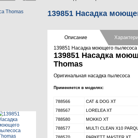
139851 Насадка моюще
Описание
Характери
139851 Насадка моющего пылесоса
139851 Насадка моющ
Thomas
Оригинальная насадка пылесоса
Применяется в моделях:
788566
CAT & DOG XT
788567
LORELEA XT
788580
MOKKO XT
788577
MULTI CLEAN X10 PARQ
788570
PARKETT MASTER XT