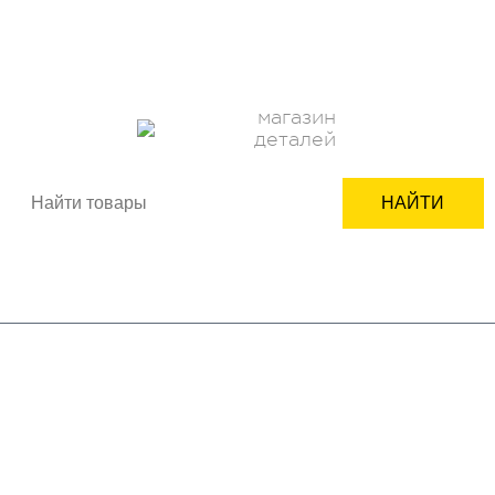
О НАС
ОПЛАТА
ДОСТАВКА
КОНТАКТЫ
НОВОСТИ
КАК ЗАКАЗАТЬ
ПОДБОР ЗАПЧАСТИ
СЕРВИСНЫМ ЦЕНТРАМ
+7(950)618-24-99
ВХОД
РЕГИСТРАЦИЯ
магазин
деталей
НАЙТИ
Корзина пуста
бренды
бытовая техника
комплектующие
мелкая бытовая техника