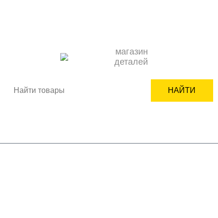
О НАС
ОПЛАТА
ДОСТАВКА
КОНТАКТЫ
НОВОСТИ
КАК ЗАКАЗАТЬ
ПОДБОР ЗАПЧАСТИ
СЕРВИСНЫМ ЦЕНТРАМ
+7(950)618-24-99
ВХОД
РЕГИСТРАЦИЯ
магазин
деталей
НАЙТИ
Корзина пуста
бренды
бытовая техника
комплектующие
мелкая бытовая техника