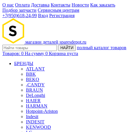
О нас
Оплата
Доставка
Контакты
Новости
Как заказать
Подбор запчасти
Сервисным центрам
+7(950)618-24-99
Вход
Регистрация
магазин деталей
sparesdepot.ru
полный каталог товаров
НАЙТИ
Товаров:
0
На сумму
0
Корзина пуста
БРЕНДЫ
ATLANT
BBK
BEKO
-CANDY
BRAUN
DeLonghi
HAIER
HARMAN
Hotpoint-Ariston
Indesit
INDESIT
KENWOOD