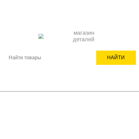
О НАС
ОПЛАТА
ДОСТАВКА
КОНТАКТЫ
НОВОСТИ
КАК ЗАКАЗАТЬ
ПОДБОР ЗАПЧАСТИ
СЕРВИСНЫМ ЦЕНТРАМ
+7(950)618-24-99
ВХОД
РЕГИСТРАЦИЯ
магазин
деталей
НАЙТИ
Корзина пуста
бренды
бытовая техника
комплектующие
мелкая бытовая техника