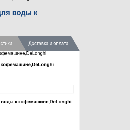
для воды к
стики
Доставка и оплата
кофемашине,DeLonghi
к кофемашине,DeLonghi
я воды к кофемашине,DeLonghi