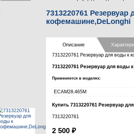
7313220761 Резервуар 
кофемашине,DeLonghi
Описание
Характери
7313220761 Резервуар для воды к 
7313220761 Резервуар для воды 
Применяется в моделях:
ECAM28.465М
Купить 7313220761 Резервуар дл
7313220761
2 500
₽