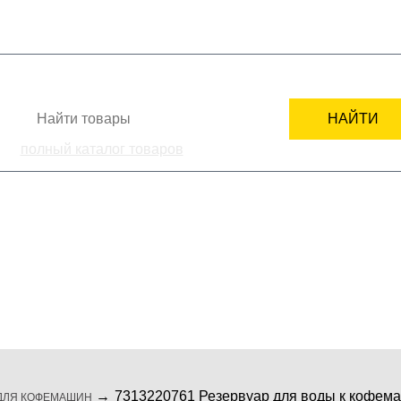
+7
СТИ
КАК ЗАКАЗАТЬ
ПОДБОР ЗАПЧАСТИ
СЕРВИСНЫМ ЦЕНТРАМ
НАЙТИ
полный каталог товаров
ка
комплектующие
мелкая бытовая те
7313220761 Резервуар для воды к кофем
ДЛЯ КОФЕМАШИН