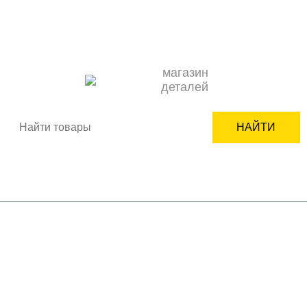
О НАС
ОПЛАТА
ДОСТАВКА
КОНТАКТЫ
НОВОСТИ
КАК ЗАКАЗАТЬ
ПОДБОР ЗАПЧАСТИ
СЕРВИСНЫМ ЦЕНТРАМ
+7(950)618-24-99
ВХОД
РЕГИСТРАЦИЯ
магазин
деталей
НАЙТИ
Корзина пуста
бренды
бытовая техника
комплектующие
мелкая бытовая техника