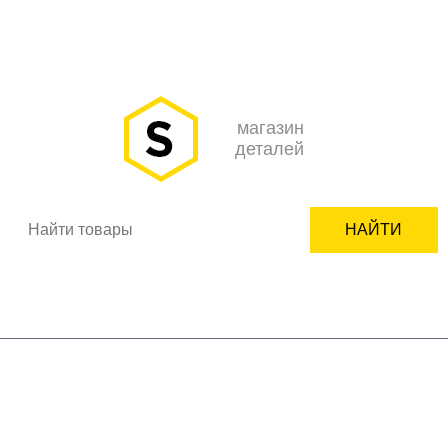
О НАС
ОПЛАТА
ДОСТАВКА
КОНТАКТЫ
НОВОСТИ
КАК ЗАКАЗАТЬ
ПОДБОР ЗАПЧАСТИ
СЕРВИСНЫМ ЦЕНТРАМ
+7(950)618-24-99
ВХОД
РЕГИСТРАЦИЯ
магазин
деталей
НАЙТИ
Корзина пуста
бренды
бытовая техника
комплектующие