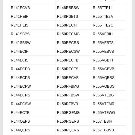
RL41ECVB
RL48RSBSW
RL55TTE1L
RL41HEIH
RL48RSBTS
RL55TTE2A
RL41HEIS
RL50RECIH
RL55TTE2C
RL41SBPS
RL50RECMG
RL55VEBIH
RL41SBSW
RL50RECRS
RL55VEBTS
RL44ECIH
RL50RECSW
RL55VEBVB
RL44ECIS
RL50RECTB
RL55VGBIH
RL44ECPB
RL50RECTS
RL55VGBVB
RL44ECPS
RL50RECVB
RL55VQBRS
RL44ECPW
RL50RFBMG
RL55VQBUS
RL44ECRS
RL50RFBSW
RL55VTEBG
RL44ECSW
RL50RFBVB
RL55VTEMR
RL44ECTB
RL50RGEMG
RL55VTEWG
RL44QEPS
RL50RGERS
RL57TEBIH
RL44QERS
RL50RQERS
RL57TGBVB