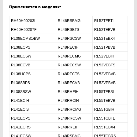
Применяется в моделях:
RH60H90203L
RL46RSBMG
RL52TEBTL
RH60H90207F
RL46RSBTS
RL52TEBVB
RL38ECMB1/BWT
RL46RSCSW
RL52TEBX4
RL38ECPS
RL48RECIH
RL52TPBVB
RL38ECSW
RL48RECMG
RL52VEBIH
RL38ECVB
RL48RECSW
RL52VEBTS
RL38HCPS
RL48RECTS
RL52VEBVB
RL38SBPS
RL48RECVB
RL52VPBVB
RL38SBSW
RL48RHEIH
RL55TEBSL
RL41ECIH
RL48RRCIH
RL55TEBVB
RL41ECIS
RL48RRCMG
RL55TGBIH
RL41ECPS
RL48RRCSW
RL55TGBTL
RL41ECRS
RL48RREIH
RL55TGBX4
RL41ECSW
RL48RSBMG
RL55TQBRS