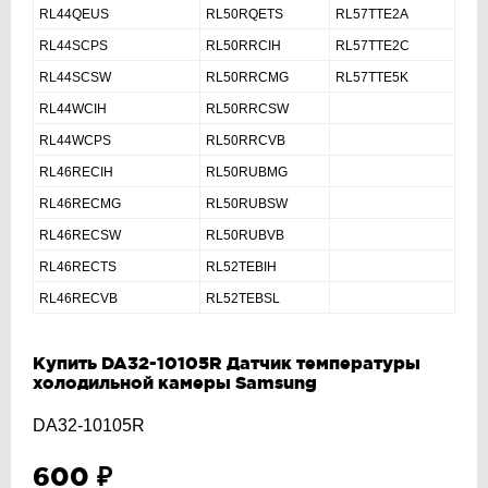
RL44QEUS
RL50RQETS
RL57TTE2A
RL44SCPS
RL50RRCIH
RL57TTE2C
RL44SCSW
RL50RRCMG
RL57TTE5K
RL44WCIH
RL50RRCSW
RL44WCPS
RL50RRCVB
RL46RECIH
RL50RUBMG
RL46RECMG
RL50RUBSW
RL46RECSW
RL50RUBVB
RL46RECTS
RL52TEBIH
RL46RECVB
RL52TEBSL
Купить DA32-10105R Датчик температуры
холодильной камеры Samsung
DA32-10105R
600
₽