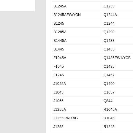
B1245A
Q1235
B1245AEW/YON
Q1244A
B1245
Q1244
B1285A
Q1290
B1445A
Q1433
B1445
Q1435
F1045A
Q1435EW1/YOB
F1045
Q1435
F1245
Q1457
J1045A
Q1490
J1045
Q1657
J1055
Q844
J1255A
R1045A
J1255GW/XAG
R1045
J1255
R1245