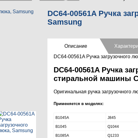
DC64-00561A Ручка заг
Samsung
Описание
Характери
DC64-00561A Ручка загрузочного лю
DC64-00561A Ручка заг
стиральной машины С
Оригинальная ручка загрузочного л
Применяется в моделях:
B1045A
J845
B1045
Q1044
B1085A
Q1233