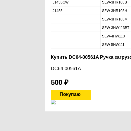
J1455GW
SEW-3HR103BT
J1455
SEW-3HR103H
SEW-3HR103M
SEW-3HW113BT
SEW-4HW113
SEW-5HW111
Купить DC64-00561A Ручка загруз
DC64-00561A
500
₽