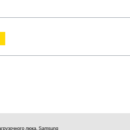
(950)618-24-99
ВХОД
РЕГИСТРАЦИЯ
Корзина пуста
хника
подбор по модели
агрузочного люка, Samsung