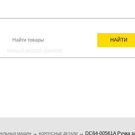
+7
СТИ
КАК ЗАКАЗАТЬ
ПОДБОР ЗАПЧАСТИ
СЕРВИСНЫМ ЦЕНТРАМ
НАЙТИ
полный каталог товаров
ка
комплектующие
мелкая бытовая те
DC64-00561A Ручка з
РАЛЬНЫХ МАШИН
КОРПУСНЫЕ ДЕТАЛИ