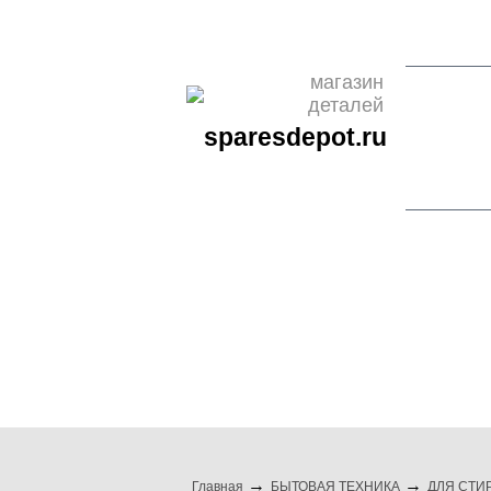
О НАС
ОПЛАТА
ДОСТАВКА
КОНТАКТЫ
НОВО
магазин
деталей
sparesdepot.ru
бренды
бытовая техни
Главная
БЫТОВАЯ ТЕХНИКА
ДЛЯ СТИ