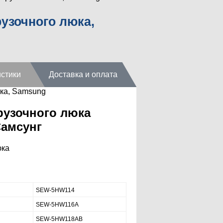
рузочного люка,
стики
Доставка и оплата
ка, Samsung
рузочного люка
амсунг
юка
SEW-5HW114
SEW-5HW116A
SEW-5HW118AB