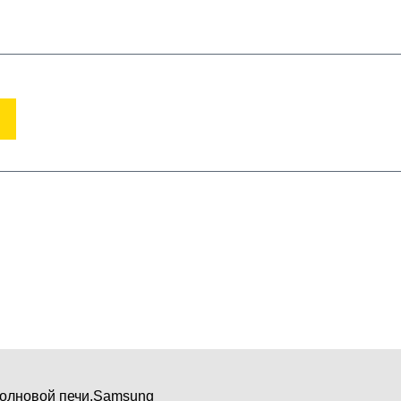
(950)618-24-99
ВХОД
РЕГИСТРАЦИЯ
Корзина пуста
хника
подбор по модели
олновой печи,Samsung