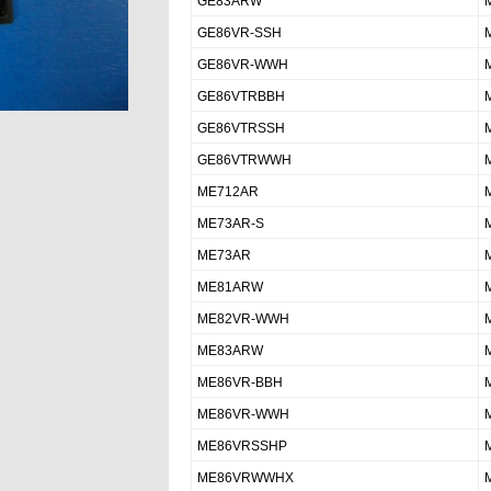
GE83ARW
GE86VR-SSH
GE86VR-WWH
GE86VTRBBH
GE86VTRSSH
GE86VTRWWH
ME712AR
ME73AR-S
ME73AR
ME81ARW
ME82VR-WWH
ME83ARW
ME86VR-BBH
ME86VR-WWH
ME86VRSSHP
ME86VRWWHX