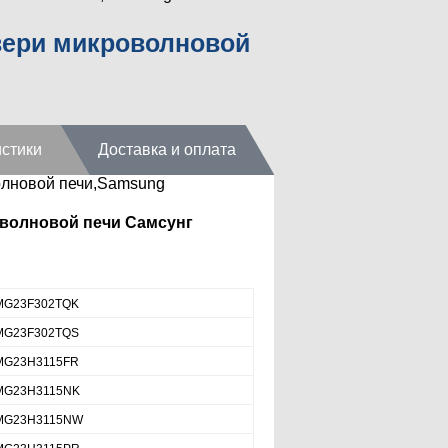
вери микроволновой
стики
Доставка и оплата
олновой печи,Samsung
оволновой печи Самсунг
MG23F302TQK
MG23F302TQS
MG23H3115FR
MG23H3115NK
MG23H3115NW