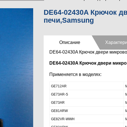
DE64-02430A Крючок д
печи,Samsung
Описание
Характери
DE64-02430A Крючок двери микров
DE64-02430A Крючок двери микр
Применяется в моделях:
GE712AR
GE73AR-S
GE73AR
GE81ARW
GE82VR-WWH