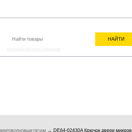
+7
СТИ
КАК ЗАКАЗАТЬ
ПОДБОР ЗАПЧАСТИ
СЕРВИСНЫМ ЦЕНТРАМ
НАЙТИ
полный каталог товаров
ка
комплектующие
мелкая бытовая те
DE64-02430A Крючок двери микров
МИКРОВОЛНОВЫМ ПЕЧАМ