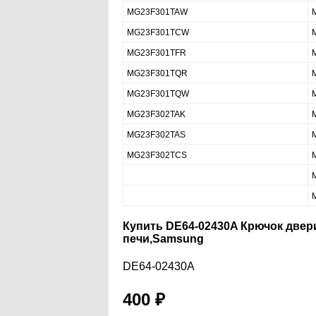
MG23F301TAW
MG23F301TCW
MG23F301TFR
MG23F301TQR
MG23F301TQW
MG23F302TAK
MG23F302TAS
MG23F302TCS
Купить DE64-02430A Крючок две
печи,Samsung
DE64-02430A
400
₽