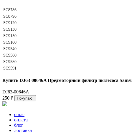
SC8786
SC8796
SC9120
SC9130
SC9150
SC9160
SC9540
SC9560
SC9580
SC9591
Купить DJ63-00646A Предмоторный фильтр пылесоса Sams
DJ63-00646A
250
₽
о нас
оплата
блог
доставка