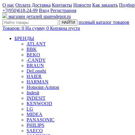
О нас
Оплата
Доставка
Контакты
Новости
Как заказать
Подбор
+7(950)618-24-99
Вход
Регистрация
магазин деталей
sparesdepot.ru
полный каталог товаров
НАЙТИ
Товаров:
0
На сумму
0
Корзина пуста
БРЕНДЫ
ATLANT
BBK
BEKO
-CANDY
BRAUN
DeLonghi
HAIER
HARMAN
Hotpoint-Ariston
Indesit
INDESIT
KENWOOD
LG
MIDEA
PANASONIC
PHILIPS
SAECO