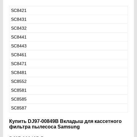
SC8421
SC8431
SC8432
SC8441
SC8443
SC8461
SC8471
SC8481
SC8552
SC8581
SC8585
SC8587
Купить DJ97-00849B Вкладыш для кассетного
фильтра пылесоса Samsung