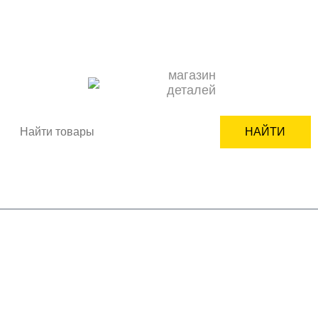
О НАС
ОПЛАТА
ДОСТАВКА
КОНТАКТЫ
НОВОСТИ
КАК ЗАКАЗАТЬ
ПОДБОР ЗАПЧАСТИ
СЕРВИСНЫМ ЦЕНТРАМ
+7(950)618-24-99
ВХОД
РЕГИСТРАЦИЯ
магазин
деталей
НАЙТИ
Корзина пуста
бренды
бытовая техника
комплектующие
мелкая бытовая техника