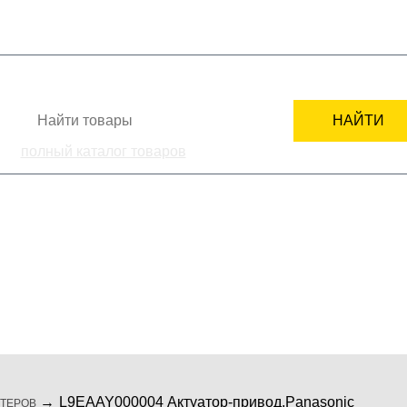
+7
СТИ
КАК ЗАКАЗАТЬ
ПОДБОР ЗАПЧАСТИ
СЕРВИСНЫМ ЦЕНТРАМ
НАЙТИ
полный каталог товаров
ка
комплектующие
мелкая бытовая те
L9EAAY000004 Актуатор-привод,Panasonic
ТЕРОВ