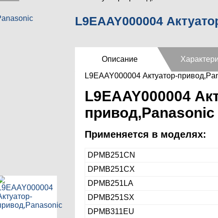
L9EAAY000004 Актуато
Описание
Характери
L9EAAY000004 Актуатор-привод,Pan
L9EAAY000004 Акт
привод,Panasonic
Применяется в моделях:
DPMB251CN
DPMB251CX
DPMB251LA
DPMB251SX
DPMB311EU