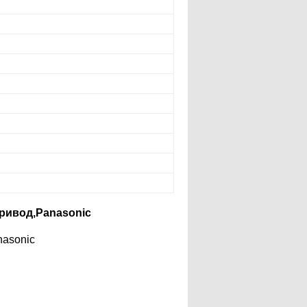
ривод,Panasonic
asonic