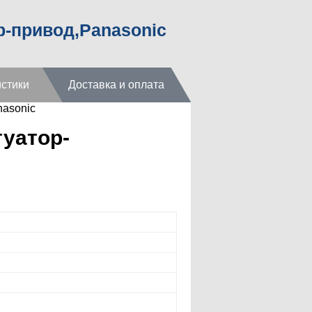
р-привод,Panasonic
стики
Доставка и оплата
asonic
уатор-