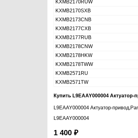
KXMB2170RUW
KXMB2170SXB
KXMB2173CNB
KXMB2177CXB
KXMB2177RUB
KXMB2178CNW
KXMB2178HKW
KXMB2178TWW
KXMB2571RU
KXMB2571TW
Купить L9EAAY000004 Актуатор-п
L9EAAY000004 Актуатор-привод,Pan
L9EAAY000004
1 400
₽