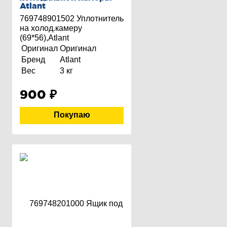
Atlant
769748901502 Уплотнитель
на холод.камеру
(69*56),Atlant
Оригинал
Оригинал
Бренд
Atlant
Вес
3 кг
900
₽