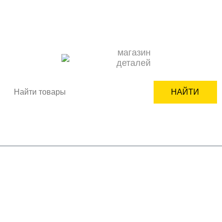
О НАС
ОПЛАТА
ДОСТАВКА
КОНТАКТЫ
НОВОСТИ
КАК ЗАКАЗАТЬ
ПОДБОР ЗАПЧАСТИ
СЕРВИСНЫМ ЦЕНТРАМ
+7(950)618-24-99
ВХОД
РЕГИСТРАЦИЯ
магазин
деталей
НАЙТИ
Корзина пуста
бренды
бытовая техника
комплектующие
мелкая бытовая техника